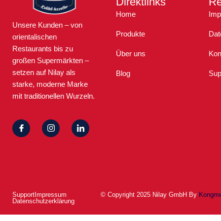
Direktlinks
Re
Home
Imp
Unsere Kunden – von
Produkte
Dat
orientalischen
Restaurants bis zu
Über uns
Kon
großen Supermärkten –
setzen auf Nilay als
Blog
Sup
starke, moderne Marke
mit traditionellen Wurzeln.
Support
Impressum
© Copyright 2025 Nilay GmbH By
Kongme
Datenschutzerklärung